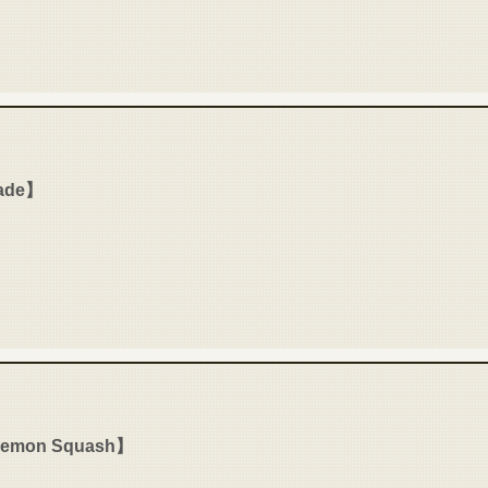
ade】
mon Squash】